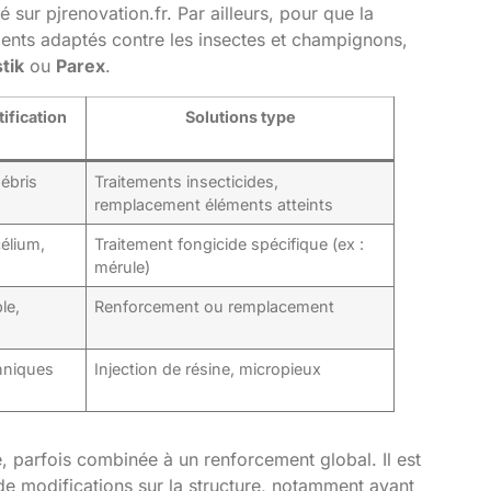
ué sur
pjrenovation.fr
. Par ailleurs, pour que la
ements adaptés contre les insectes et champignons,
tik
ou
Parex
.
ification
Solutions type
débris
Traitements insecticides,
remplacement éléments atteints
élium,
Traitement fongicide spécifique (ex :
é
mérule)
le,
Renforcement ou remplacement
hniques
Injection de résine, micropieux
parfois combinée à un renforcement global. Il est
 de modifications sur la structure, notamment avant