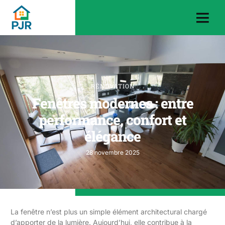
RÉNOVATION
Fenêtres modernes : entre
performance, confort et
élégance
28 novembre 2025
La fenêtre n’est plus un simple élément architectural chargé
d’apporter de la lumière. Aujourd’hui, elle contribue à la