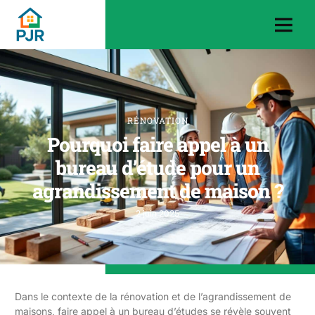
RÉNOVATION
Pourquoi faire appel à un
bureau d’étude pour un
agrandissement de maison ?
2 juin 2025
Dans le contexte de la rénovation et de l’agrandissement de
maisons, faire appel à un bureau d’études se révèle souvent