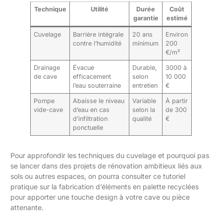
Technique
Utilité
Durée
Coût
garantie
estimé
Cuvelage
Barrière intégrale
20 ans
Environ
contre l’humidité
minimum
200
€/m²
Drainage
Évacue
Durable,
3000 à
de cave
efficacement
selon
10 000
l’eau souterraine
entretien
€
Pompe
Abaisse le niveau
Variable
À partir
vide-cave
d’eau en cas
selon la
de 300
d’infiltration
qualité
€
ponctuelle
Pour approfondir les techniques du cuvelage et pourquoi pas
se lancer dans des projets de rénovation ambitieux liés aux
sols ou autres espaces, on pourra consulter ce tutoriel
pratique sur la
fabrication d’éléments en palette recyclées
pour apporter une touche design à votre cave ou pièce
attenante.