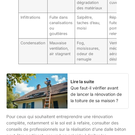
dégradation
cuvelage
des matériaux
Infiltrations
Fuite dans
Salpêtre,
Réparation de
canalisations
taches d’eau,
fuites, draina
ou
moisi
pompe de
gouttières
relevage
Condensation
Mauvaise
Fog,
Ventilation
ventilation,
moisissures,
mécanique,
air stagnant
odeur de
aération nature
remugle
déshumidifica
Lire la suite
Que faut-il vérifier avant
de lancer la rénovation de
la toiture de sa maison ?
Pour ceux qui souhaitent entreprendre une rénovation
complète, notamment si le sol est à refaire, consulter des
conseils de professionnels sur
la réalisation d’une dalle béton