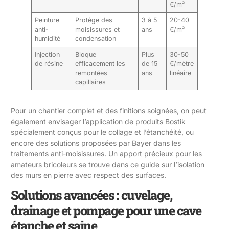
€/m²
Peinture
Protège des
3 à 5
20-40
anti-
moisissures et
ans
€/m²
humidité
condensation
Injection
Bloque
Plus
30-50
de résine
efficacement les
de 15
€/mètre
remontées
ans
linéaire
capillaires
Pour un chantier complet et des finitions soignées, on peut
également envisager l’application de produits Bostik
spécialement conçus pour le collage et l’étanchéité, ou
encore des solutions proposées par Bayer dans les
traitements anti-moisissures. Un apport précieux pour les
amateurs bricoleurs se trouve dans ce guide sur
l’isolation
des murs en pierre avec respect des surfaces
.
Solutions avancées : cuvelage,
drainage et pompage pour une cave
étanche et saine