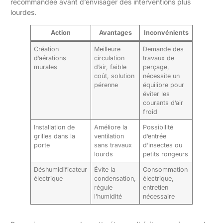
recommandée avant d’envisager des interventions plus
lourdes.
Action
Avantages
Inconvénients
Création
Meilleure
Demande des
d’aérations
circulation
travaux de
murales
d’air, faible
perçage,
coût, solution
nécessite un
pérenne
équilibre pour
éviter les
courants d’air
froid
Installation de
Améliore la
Possibilité
grilles dans la
ventilation
d’entrée
porte
sans travaux
d’insectes ou
lourds
petits rongeurs
Déshumidificateur
Évite la
Consommation
électrique
condensation,
électrique,
régule
entretien
l’humidité
nécessaire