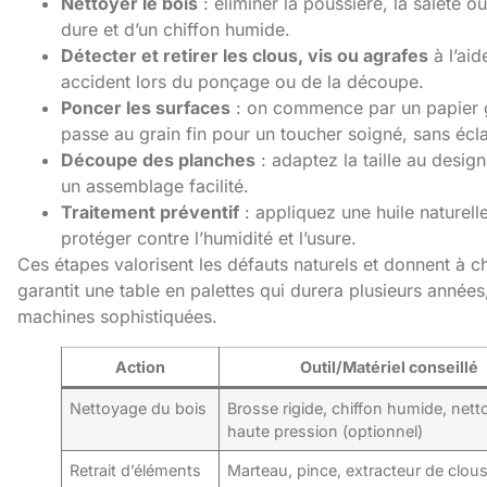
Nettoyer le bois
: éliminer la poussière, la saleté o
dure et d’un chiffon humide.
Détecter et retirer les clous, vis ou agrafes
à l’aid
accident lors du ponçage ou de la découpe.
Poncer les surfaces
: on commence par un papier g
passe au grain fin pour un toucher soigné, sans écla
Découpe des planches
: adaptez la taille au desig
un assemblage facilité.
Traitement préventif
: appliquez une huile naturelle
protéger contre l’humidité et l’usure.
Ces étapes valorisent les défauts naturels et donnent à cha
garantit une table en palettes qui durera plusieurs années
machines sophistiquées.
Action
Outil/Matériel conseillé
Nettoyage du bois
Brosse rigide, chiffon humide, nett
haute pression (optionnel)
Retrait d’éléments
Marteau, pince, extracteur de clou