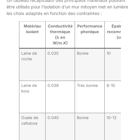
Un tableau récapitulatif des principaux matériaux pouvant
être utilisés pour l’isolation d’un mur mitoyen met en lumière
les choix adaptés en fonction des contraintes :
Matériau
Conductivité
Performance
Épaisseur
isolant
thermique
phonique
recommandée
(λ en
(cm)
W/m.K)
Laine de
0.035
Bonne
10
roche
Laine de
0.038
Très bonne
8-10
bois
Ouate de
0.040
Bonne
10-12
cellulose