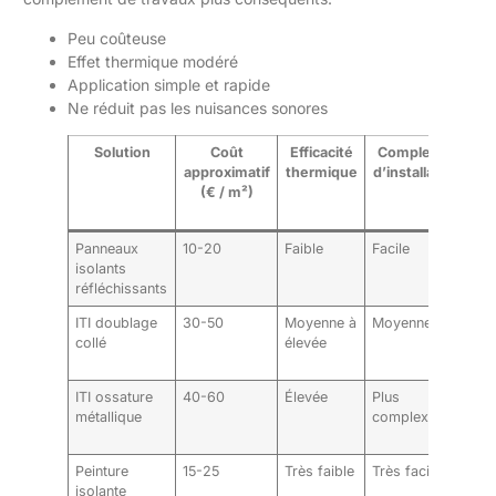
Peu coûteuse
Effet thermique modéré
Application simple et rapide
Ne réduit pas les nuisances sonores
Solution
Coût
Efficacité
Complexité
I
approximatif
thermique
d’installation
(€ / m²)
s
ha
Panneaux
10-20
Faible
Facile
Mi
isolants
réfléchissants
ITI doublage
30-50
Moyenne à
Moyenne
Mo
collé
élevée
(en
8-
ITI ossature
40-60
Élevée
Plus
Pl
métallique
complexe
im
(1
Peinture
15-25
Très faible
Très facile
Au
isolante