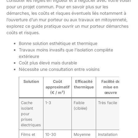
consulter les règles en vigueur et à négocier avec votre voisin
pour un projet commun. Pour en savoir plus sur les
démarches, les coûts et risques éventuels liés notamment à
l’ouverture d’un mur porteur ou aux travaux en mitoyenneté,
explorez ce guide pratique
ouvrir un mur porteur démarches
coûts et risques
.
Bonne solution esthétique et thermique
Travaux moins invasifs que l’isolation complète
extérieure
Coût plus élevé mais durable
Nécessite une consultation entre voisins
Solution
Coût
Efficacité
Facilité de
Ava
approximatif
thermique
mise en
spéc
(€ / m²)
œuvre
Cache
1-3
Faible
Très facile
Améli
isolant
(ciblée)
confo
pour
phoni
prises
petit 
électriques
Films et
10-30
Moyenne
Installation
Gain