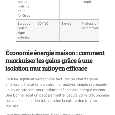
stores
simple
acous
isolants
therm
pour
fenêtres
Bardage
50-150
Élevée
Professionnel
Peut 
isolant
recommandé
et iso
léger
simul
extérieur
Économie énergie maison : comment
maximiser les gains grâce à une
isolation mur mitoyen efficace
Réduire significativement vos factures de chauffage en
améliorant l’isolation de votre mur mitoyen simple représente
un levier puissant pour optimiser l’économie énergie maison.
Une bonne isolation peut permettre jusqu’à 25 % d’économies
sur la consommation totale, selon la nature des travaux
réalisés.
Pour maximiser l’efficacité, il est judicieux de :